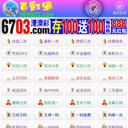
返回首页
传真二肖
爆料一肖
绝密三肖
经典绝杀
平码2中2
狂砸两肖
半波爆特
来料大小
特准八期
精准内幕
无错六肖
稳赚一肖
公式①码
看图解密
波色玄机
绝杀三肖
精选四肖
稳中特码
超准⑤码
二字爆特
规律七肖
四肖选一
五肖十码
火爆八码
①肖①码
主博一码
一码免费
内幕一肖
机密信封
一句中特
四码中特
选料⑥码