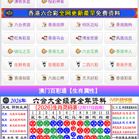
澳铁算盘
报彩神童
六合资源
香港挂牌
特区总站
香港跑狗
旺角彩皇
香港马会
博发世家
凤凰信息
镇坛之宝
香港九龙
六合宝典
香港华人
生财有道
亚视彩票
二四六彩
香港开奖
香港创富
六叔公网
天天好彩
香港彩富
澳门百彩通【生肖属性】