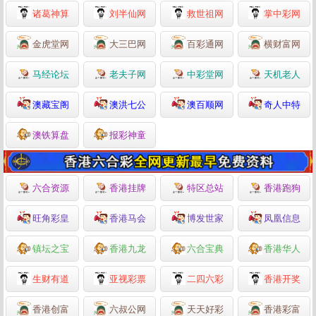
诸葛神算
刘半仙网
救世祖网
掌中彩网
金虎堂网
大三巴网
百彩通网
横财富网
马经论坛
老夫子网
中彩堂网
天机老人
澳藏宝阁
澳洪七公
澳百顺网
奇人中特
澳铁算盘
报彩神童
六合资源
香港挂牌
特区总站
香港跑狗
旺角彩皇
香港马会
博发世家
凤凰信息
镇坛之宝
香港九龙
六合宝典
香港华人
生财有道
亚视彩票
二四六彩
香港开奖
香港创富
六叔公网
天天好彩
香港彩富