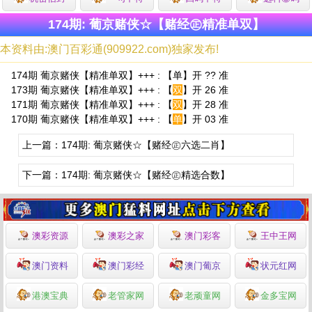
174期: 葡京赌侠☆【赌经㊣精准单双】
本资料由:澳门百彩通(909922.com)独家发布!
174期 葡京赌侠【精准单双】+++ : 【单】开 ?? 准
173期 葡京赌侠【精准单双】+++ : 【
双
】开 26 准
171期 葡京赌侠【精准单双】+++ : 【
双
】开 28 准
170期 葡京赌侠【精准单双】+++ : 【
单
】开 03 准
上一篇：
174期: 葡京赌侠☆【赌经㊣六选二肖】
下一篇：
174期: 葡京赌侠☆【赌经㊣精选合数】
澳彩资源
澳彩之家
澳门彩客
王中王网
澳门资料
澳门彩经
澳门葡京
状元红网
港澳宝典
老管家网
老顽童网
金多宝网