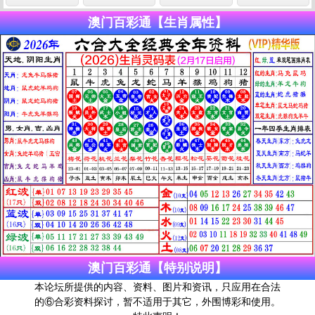
澳门百彩通【生肖属性】
澳门百彩通【特别说明】
本论坛所提供的内容、资料、图片和资讯，只应用在合法
的⑥合彩资料探讨，暂不适用于其它，外围博彩和使用。