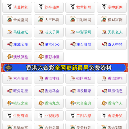
诸葛神算
刘半仙网
救世祖网
掌中彩网
金虎堂网
大三巴网
百彩通网
横财富网
马经论坛
老夫子网
中彩堂网
天机老人
澳藏宝阁
澳洪七公
澳百顺网
奇人中特
澳铁算盘
报彩神童
六合资源
香港挂牌
特区总站
香港跑狗
旺角彩皇
香港马会
博发世家
凤凰信息
镇坛之宝
香港九龙
六合宝典
香港华人
生财有道
亚视彩票
二四六彩
香港开奖
香港创富
六叔公网
天天好彩
香港彩富