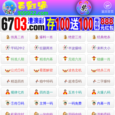
返回首页
传真二肖
爆料一肖
绝密三肖
经典绝杀
平码2中2
狂砸两肖
半波爆特
来料大小
特准八期
精准内幕
无错六肖
稳赚一肖
公式①码
看图解密
波色玄机
绝杀三肖
精选四肖
稳中特码
超准⑤码
二字爆特
规律七肖
四肖选一
五肖十码
火爆八码
①肖①码
主博一码
一码免费
内幕一肖
机密信封
一句中特
四码中特
选料⑥码