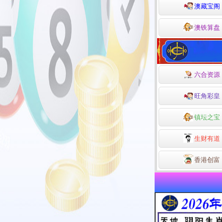
澳藏宝阁
澳铁算盘
六合资源
旺角彩皇
镇坛之宝
生财有道
香港创富