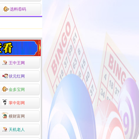
选料⑥码
王中王网
状元红网
金多宝网
掌中彩网
横财富网
天机老人