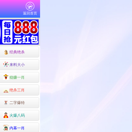
返回首页
经典绝杀
来料大小
稳赚一肖
绝杀三肖
二字爆特
火爆八码
内幕一肖