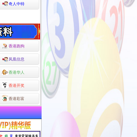
奇人中特
香港跑狗
凤凰信息
香港华人
香港开奖
香港彩富