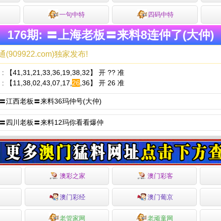
一句中特
四码中特
176期: 〓上海老板〓来料8连仲了(大仲)
909922.com)独家发布!
【41,31,21,33,36,19,38,32】 开 ?? 准
【11,38,02,43,07,17,
26
,36】 开 26 准
: 〓江西老板〓来料36玛仲号(大仲)
: 〓四川老板〓来料12玛你看看爆仲
澳彩之家
澳门彩客
澳门彩经
澳门葡京
老管家网
老顽童网