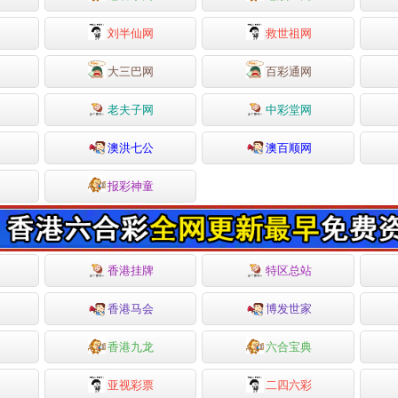
刘半仙网
救世祖网
大三巴网
百彩通网
老夫子网
中彩堂网
澳洪七公
澳百顺网
报彩神童
香港挂牌
特区总站
香港马会
博发世家
香港九龙
六合宝典
亚视彩票
二四六彩