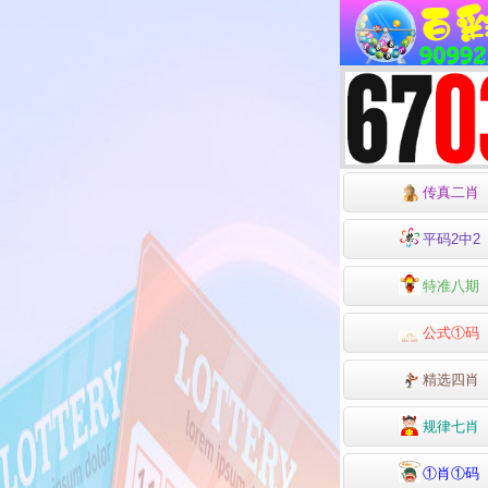
传真二肖
平码2中2
特准八期
公式①码
精选四肖
规律七肖
①肖①码