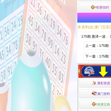
机密信封
本资料由:澳门百彩通(
175期 惠泽一波 : 
上一篇：
175期
下一篇：
175期
澳彩资源
澳门资料
港澳宝典