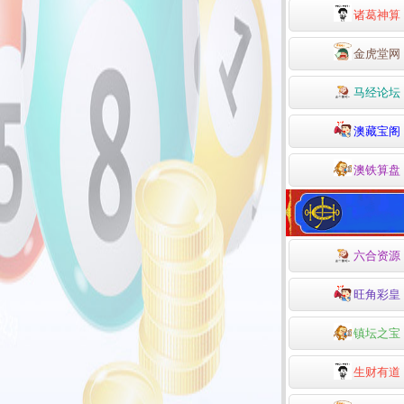
诸葛神算
金虎堂网
马经论坛
澳藏宝阁
澳铁算盘
六合资源
旺角彩皇
镇坛之宝
生财有道