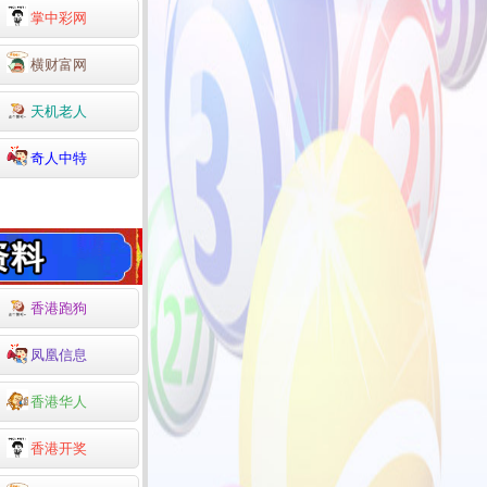
掌中彩网
横财富网
天机老人
奇人中特
香港跑狗
凤凰信息
香港华人
香港开奖