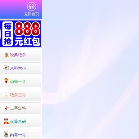
返回首页
经典绝杀
来料大小
稳赚一肖
绝杀三肖
二字爆特
火爆八码
内幕一肖