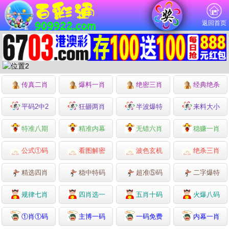
返回首页
传真二肖
爆料一肖
绝密三肖
经典绝杀
平码2中2
狂砸两肖
半波爆特
来料大小
特准八期
精准内幕
无错六肖
稳赚一肖
公式①码
看图解密
波色玄机
绝杀三肖
精选四肖
稳中特码
超准⑤码
二字爆特
规律七肖
四肖选一
五肖十码
火爆八码
①肖①码
主博一码
一码免费
内幕一肖