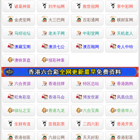
诸葛神算
刘半仙网
救世祖网
掌中彩网
金虎堂网
大三巴网
百彩通网
横财富网
马经论坛
老夫子网
中彩堂网
天机老人
澳藏宝阁
澳洪七公
澳百顺网
奇人中特
澳铁算盘
报彩神童
六合资源
香港挂牌
特区总站
香港跑狗
旺角彩皇
香港马会
博发世家
凤凰信息
镇坛之宝
香港九龙
六合宝典
香港华人
生财有道
亚视彩票
二四六彩
香港开奖
香港创富
六叔公网
天天好彩
香港彩富