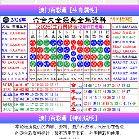
澳门百彩通【生肖属性】
澳门百彩通【特别说明】
本论坛所提供的内容、资料、图片和资讯，只应用在合法
的⑥合彩资料探讨，暂不适用于其它，外围博彩和使用。