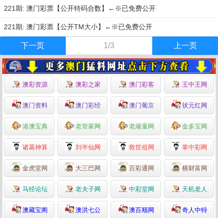
221期: 澳门彩票【公开特码合数】←※已免费公开
221期: 澳门彩票【公开TM大小】←※已免费公开
下一页
1/3
上一页
澳彩资源
澳彩之家
澳门彩客
王中王网
澳门资料
澳门彩经
澳门葡京
状元红网
港澳宝典
老管家网
老顽童网
金多宝网
诸葛神算
刘半仙网
救世祖网
掌中彩网
金虎堂网
大三巴网
百彩通网
横财富网
马经论坛
老夫子网
中彩堂网
天机老人
澳藏宝阁
澳洪七公
澳百顺网
奇人中特