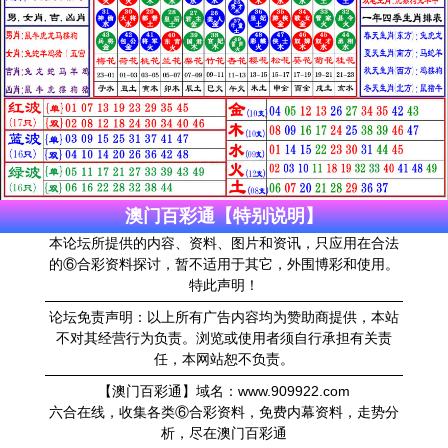
澳门百彩通【特别说明】
本论坛所提供的内容、资料、图片和资讯，只应用在合法
的⑥合彩资料探讨，暂不适用于其它，外围博彩和使用。
特此声明！
论坛免责声明：以上所有广告内容均为赞助商提供，本站
不对其经营行为负责。浏览或使用者须自行承担有关责
任，本网站恕不负责。
【澳门百彩通】域名：www.909922.com
六合在线，收集各类⑥合彩资料，免费内幕资料，走势分
析，尽在澳门百彩通