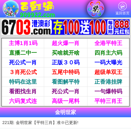
返回首页
主博1肖1码
超火爆一肖
全港平特王
直播二中一
买啥就开啥
四肖主六码
死公式一肖
正版３０码
一码大曝光
３肖死公式
五尾中特码
超级单双王
特码在这里
看图解平特
正香港挂牌
看图找生肖
死公式一肖
一句爆特码
六码复式连
高级一尾料
平特三肖王
金明世家
221期: 金明世家【平特三肖】准※已更新!