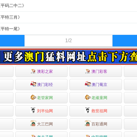
☆《平码二中二》
☆《平特三肖》
☆《平特一尾》
1/2
澳彩之家
澳门彩客
澳门彩经
澳门葡京
老管家网
老顽童网
刘半仙网
救世祖网
大三巴网
百彩通网