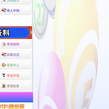
天机老人
奇人中特
香港跑狗
凤凰信息
香港华人
香港开奖
香港彩富