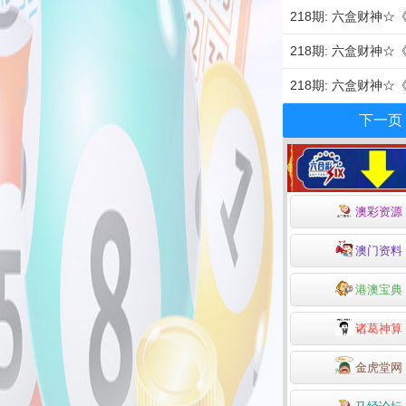
218期: 六盒财神
218期: 六盒财神
218期: 六盒财神
下一页
澳彩资源
澳门资料
港澳宝典
诸葛神算
金虎堂网