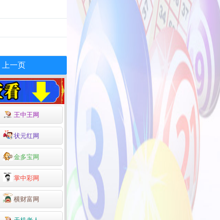
上一页
王中王网
状元红网
金多宝网
掌中彩网
横财富网