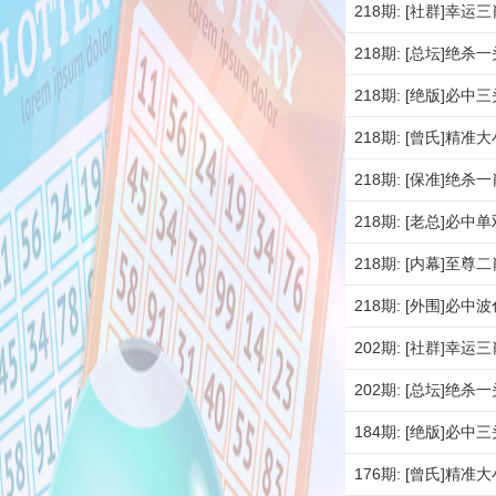
218期: [社群]幸运
218期: [总坛]绝杀
218期: [绝版]必中
218期: [曾氏]精准
218期: [保准]绝杀
218期: [老总]必中
218期: [内幕]至尊
218期: [外围]必中
202期: [社群]幸运
202期: [总坛]绝杀
184期: [绝版]必中
176期: [曾氏]精准