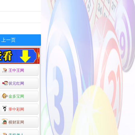
上一页
王中王网
状元红网
金多宝网
掌中彩网
横财富网