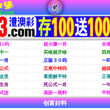
肖1码
超火爆一肖
全
中一
买啥就开啥
四
一肖
正版３０码
一
公式
五尾中特码
超
这里
看图解平特
正
生肖
死公式一肖
一
式连
高级一尾料
平
创富好料