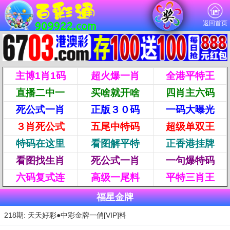
返回首页
主博1肖1码
超火爆一肖
全港平特王
直播二中一
买啥就开啥
四肖主六码
死公式一肖
正版３０码
一码大曝光
３肖死公式
五尾中特码
超级单双王
特码在这里
看图解平特
正香港挂牌
看图找生肖
死公式一肖
一句爆特码
六码复式连
高级一尾料
平特三肖王
福星金牌
218期: 天天好彩●中彩金牌一俏[VIP]料