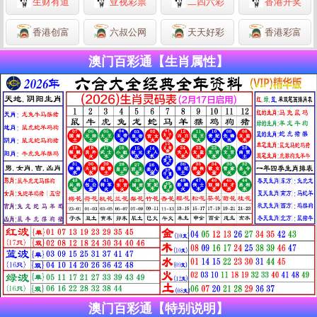
生财有道
亚视彩票
二四六彩
香港开奖
香港创富
六叔公网
天天好彩
香港彩富
澳门百彩通【生肖属性】
澳门百彩通【特别说明】