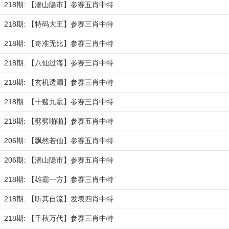
218期: 【潜山隐市】参赛五肖中特
218期: 【特码大王】参赛三肖中特
218期: 【奇准无比】参赛三肖中特
218期: 【八仙过海】参赛三肖中特
218期: 【玄机透漏】参赛三肖中特
218期: 【十赌九羸】参赛三肖中特
218期: 【劈劈啪啪】参赛五肖中特
206期: 【飘然若仙】参赛五肖中特
206期: 【潜山隐市】参赛五肖中特
218期: 【雄霸一方】参赛三肖中特
218期: 【听其自流】发表四肖中特
218期: 【千秋万代】参赛三肖中特