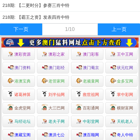
218期: 【二更时分】参赛三肖中特
218期: 【霸王之资】发表四肖中特
下一页
1/10
上一页
澳彩资源
澳彩之家
澳门彩客
王中王网
澳门资料
澳门彩经
澳门葡京
状元红网
港澳宝典
老管家网
老顽童网
金多宝网
诸葛神算
刘半仙网
救世祖网
掌中彩网
金虎堂网
大三巴网
百彩通网
横财富网
马经论坛
老夫子网
中彩堂网
天机老人
澳藏宝阁
澳洪七公
澳百顺网
奇人中特