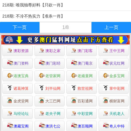
218期: 唯我独尊好料【只砍一肖】
218期: 不冷不热实力【准杀一肖】
下一页
1/8
上一页
澳彩资源
澳彩之家
澳门彩客
王中王网
澳门资料
澳门彩经
澳门葡京
状元红网
港澳宝典
老管家网
老顽童网
金多宝网
诸葛神算
刘半仙网
救世祖网
掌中彩网
金虎堂网
大三巴网
百彩通网
横财富网
马经论坛
老夫子网
中彩堂网
天机老人
澳藏宝阁
澳洪七公
澳百顺网
奇人中特