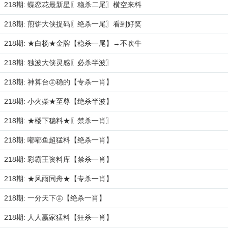
218期: 蝶恋花最新星〖稳杀二尾〗横空来料
218期: 煎饼大侠捉码〖绝杀一尾〗看到好笑
218期: ★白杨★金牌【稳杀一尾】→不吹牛
218期: 独波大侠灵感〖必杀半波〗
218期: 神算台㊣稳的【专杀一肖】
218期: 小火柴★至尊【绝杀半波】
218期: ★楼下稳料★〖禁杀一肖〗
218期: 嘟嘟鱼超猛料【绝杀一肖】
218期: 彩霸王资料库【禁杀一肖】
218期: ★风雨同舟★【专杀一肖】
218期: 一分天下㊣【绝杀一肖】
218期: 人人赢家猛料【狂杀一肖】