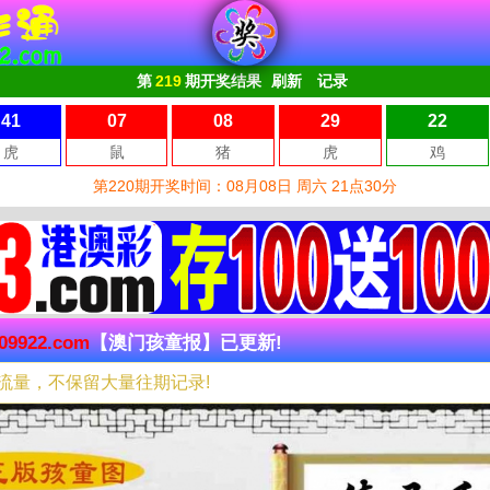
09922.com
【澳门孩童报】已更新!
流量，不保留大量往期记录!