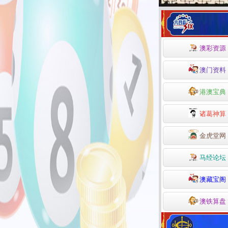
澳彩资源
澳门资料
港澳宝典
诸葛神算
金虎堂网
马经论坛
澳藏宝阁
澳铁算盘