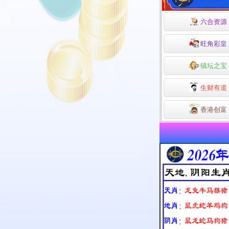
六合资源
旺角彩皇
镇坛之宝
生财有道
香港创富