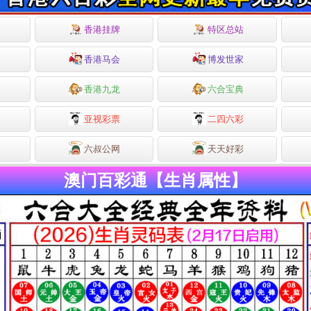
香港挂牌
特区总站
香港马会
博发世家
香港九龙
六合宝典
亚视彩票
二四六彩
六叔公网
天天好彩
澳门百彩通【生肖属性】