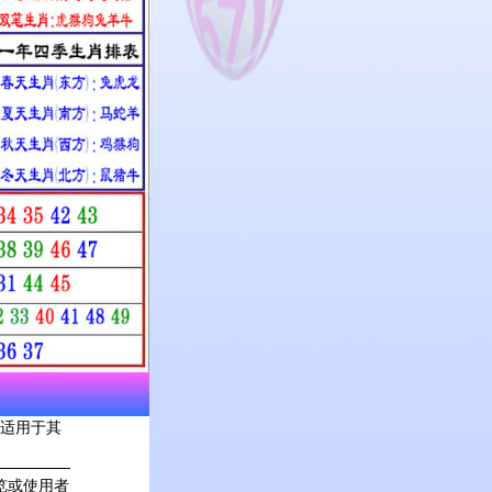
适用于其
览或使用者