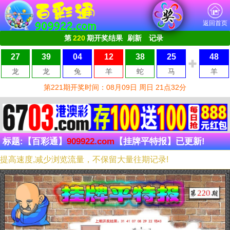
返回首页
标题:【百彩通】
909922.com
【挂牌平特报】已更新!
提高速度,减少浏览流量，不保留大量往期记录!