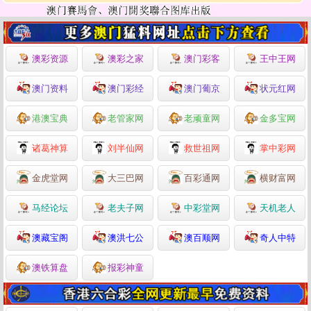
澳彩资源
澳彩之家
澳门彩客
王中王网
澳门资料
澳门彩经
澳门葡京
状元红网
港澳宝典
老管家网
老顽童网
金多宝网
诸葛神算
刘半仙网
救世祖网
掌中彩网
金虎堂网
大三巴网
百彩通网
横财富网
马经论坛
老夫子网
中彩堂网
天机老人
澳藏宝阁
澳洪七公
澳百顺网
奇人中特
澳铁算盘
报彩神童