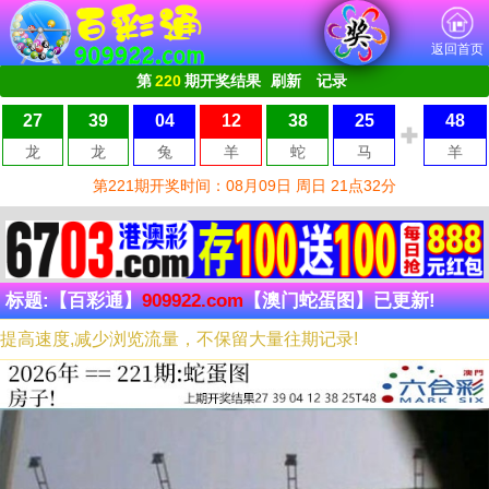
返回首页
标题:【百彩通】
909922.com
【澳门蛇蛋图】已更新!
提高速度,减少浏览流量，不保留大量往期记录!