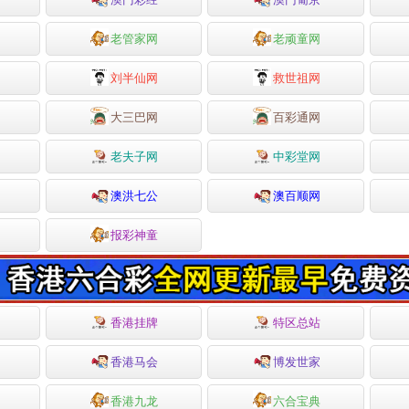
老管家网
老顽童网
刘半仙网
救世祖网
大三巴网
百彩通网
老夫子网
中彩堂网
澳洪七公
澳百顺网
报彩神童
香港挂牌
特区总站
香港马会
博发世家
香港九龙
六合宝典