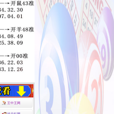
王中王网
状元红网