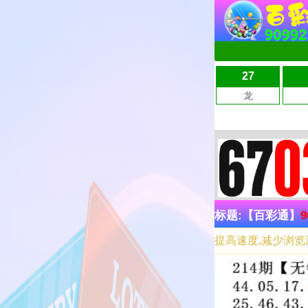
标题:【百彩通】
9
提高速度,减少浏览