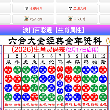
亚视彩票
二四六彩
六叔公网
天天好彩
澳门百彩通【生肖属性】