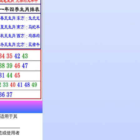
适用于其
览或使用者