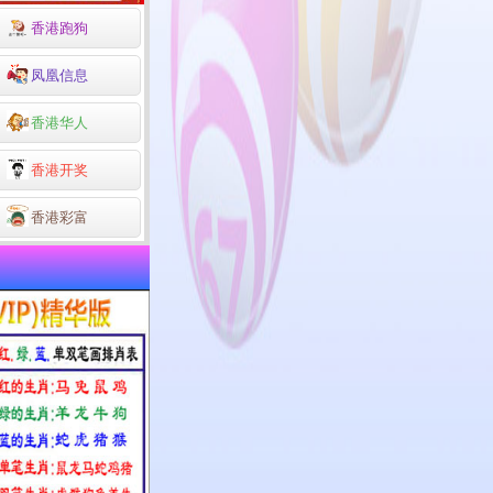
香港跑狗
凤凰信息
香港华人
香港开奖
香港彩富