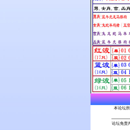
本论坛所
论坛免责