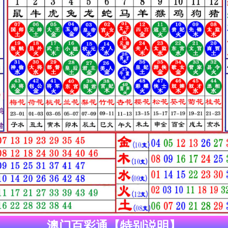
澳门百彩通【特别说明】