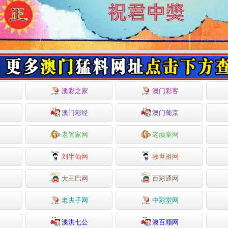
澳彩之家
澳门彩客
澳门彩经
澳门葡京
老管家网
老顽童网
刘半仙网
救世祖网
大三巴网
百彩通网
老夫子网
中彩堂网
澳洪七公
澳百顺网