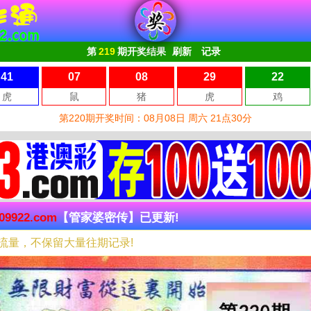
09922.com
【管家婆密传】已更新!
流量，不保留大量往期记录!