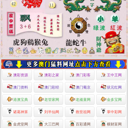
澳彩资源
澳彩之家
澳门彩客
王中王网
澳门资料
澳门彩经
澳门葡京
状元红网
港澳宝典
老管家网
老顽童网
金多宝网
诸葛神算
刘半仙网
救世祖网
掌中彩网
金虎堂网
大三巴网
百彩通网
横财富网