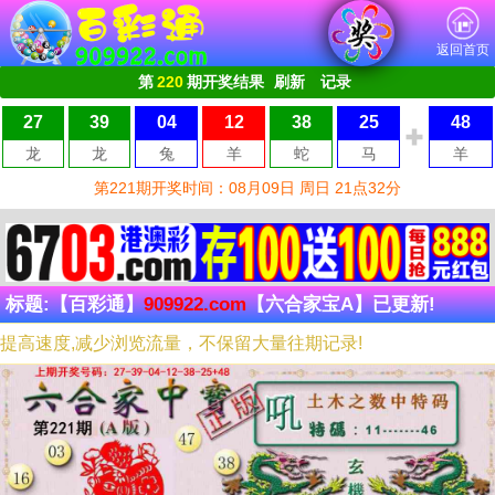
返回首页
标题:【百彩通】
909922.com
【六合家宝A】已更新!
提高速度,减少浏览流量，不保留大量往期记录!