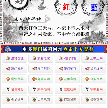
澳彩资源
澳彩之家
澳门彩客
王中王网
澳门资料
澳门彩经
澳门葡京
状元红网
港澳宝典
老管家网
老顽童网
金多宝网
诸葛神算
刘半仙网
救世祖网
掌中彩网
金虎堂网
大三巴网
百彩通网
横财富网