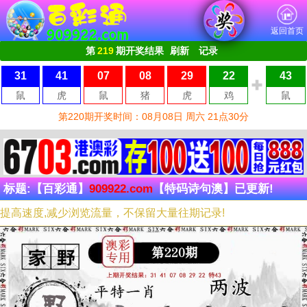
返回首页
标题:【百彩通】
909922.com
【特码诗句澳】已更新!
提高速度,减少浏览流量，不保留大量往期记录!