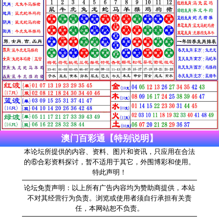
澳门百彩通【特别说明】
本论坛所提供的内容、资料、图片和资讯，只应用在合法
的⑥合彩资料探讨，暂不适用于其它，外围博彩和使用。
特此声明！
论坛免责声明：以上所有广告内容均为赞助商提供，本站
不对其经营行为负责。浏览或使用者须自行承担有关责
任，本网站恕不负责。