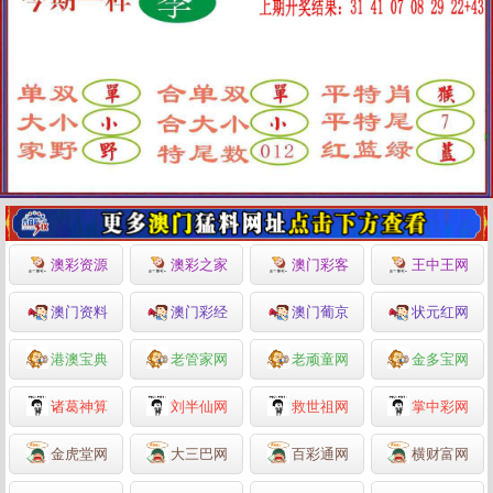
澳彩资源
澳彩之家
澳门彩客
王中王网
澳门资料
澳门彩经
澳门葡京
状元红网
港澳宝典
老管家网
老顽童网
金多宝网
诸葛神算
刘半仙网
救世祖网
掌中彩网
金虎堂网
大三巴网
百彩通网
横财富网