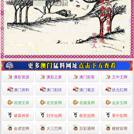
澳彩资源
澳彩之家
澳门彩客
王中王网
澳门资料
澳门彩经
澳门葡京
状元红网
港澳宝典
老管家网
老顽童网
金多宝网
诸葛神算
刘半仙网
救世祖网
掌中彩网
金虎堂网
大三巴网
百彩通网
横财富网