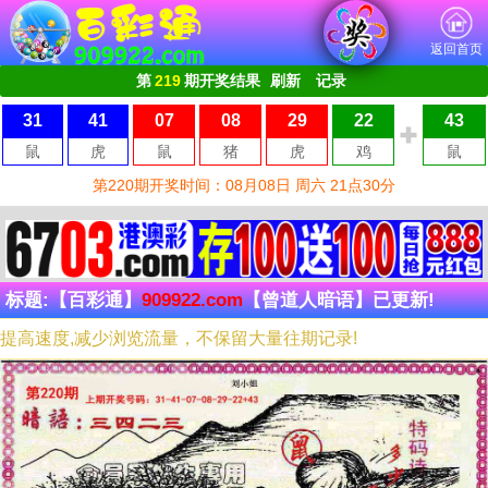
返回首页
标题:【百彩通】
909922.com
【曾道人暗语】已更新!
提高速度,减少浏览流量，不保留大量往期记录!