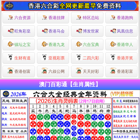
六合资源
香港挂牌
特区总站
香港跑狗
旺角彩皇
香港马会
博发世家
凤凰信息
镇坛之宝
香港九龙
六合宝典
香港华人
生财有道
亚视彩票
二四六彩
香港开奖
香港创富
六叔公网
天天好彩
香港彩富
澳门百彩通【生肖属性】