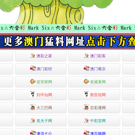
澳彩之家
澳门彩客
澳门彩经
澳门葡京
老管家网
老顽童网
刘半仙网
救世祖网
大三巴网
百彩通网
老夫子网
中彩堂网
澳洪七公
澳百顺网