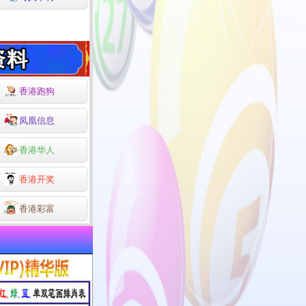
香港跑狗
凤凰信息
香港华人
香港开奖
香港彩富