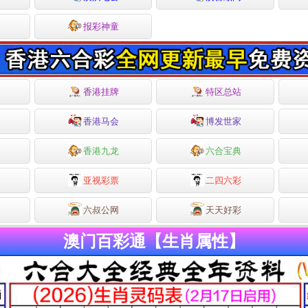
报彩神童
香港挂牌
特区总站
香港马会
博发世家
香港九龙
六合宝典
亚视彩票
二四六彩
六叔公网
天天好彩
澳门百彩通【生肖属性】