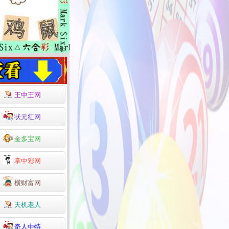
王中王网
状元红网
金多宝网
掌中彩网
横财富网
天机老人
奇人中特