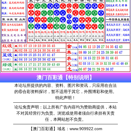
澳门百彩通【特别说明】
本论坛所提供的内容、资料、图片和资讯，只应用在合法
的⑥合彩资料探讨，暂不适用于其它，外围博彩和使用。
特此声明！
论坛免责声明：以上所有广告内容均为赞助商提供，本站
不对其经营行为负责。浏览或使用者须自行承担有关责
任，本网站恕不负责。
【澳门百彩通】域名：www.909922.com