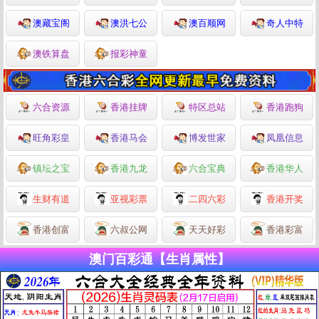
澳藏宝阁
澳洪七公
澳百顺网
奇人中特
澳铁算盘
报彩神童
六合资源
香港挂牌
特区总站
香港跑狗
旺角彩皇
香港马会
博发世家
凤凰信息
镇坛之宝
香港九龙
六合宝典
香港华人
生财有道
亚视彩票
二四六彩
香港开奖
香港创富
六叔公网
天天好彩
香港彩富
澳门百彩通【生肖属性】