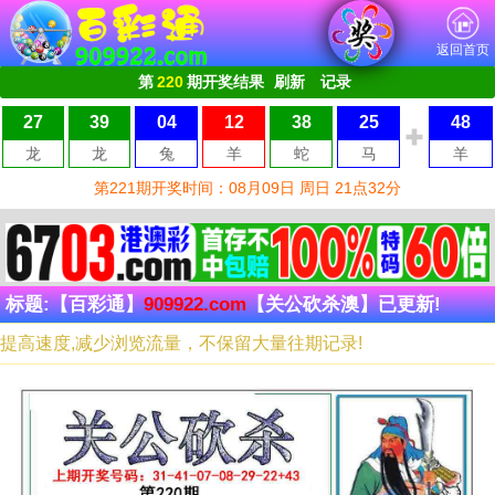
返回首页
标题:【百彩通】
909922.com
【关公砍杀澳】已更新!
提高速度,减少浏览流量，不保留大量往期记录!