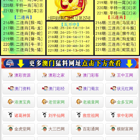
澳彩资源
澳彩之家
澳门彩客
王中王网
澳门资料
澳门彩经
澳门葡京
状元红网
港澳宝典
老管家网
老顽童网
金多宝网
诸葛神算
刘半仙网
救世祖网
掌中彩网
金虎堂网
大三巴网
百彩通网
横财富网