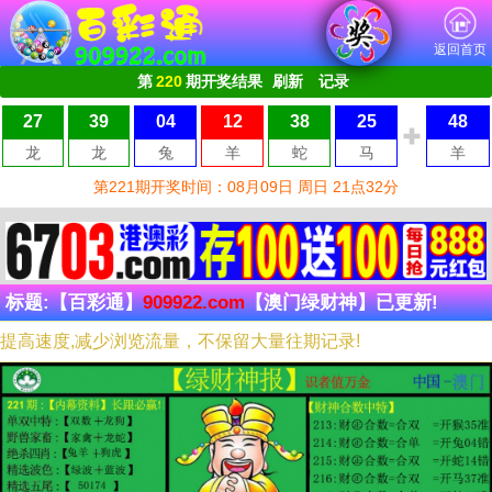
返回首页
标题:【百彩通】
909922.com
【澳门绿财神】已更新!
提高速度,减少浏览流量，不保留大量往期记录!