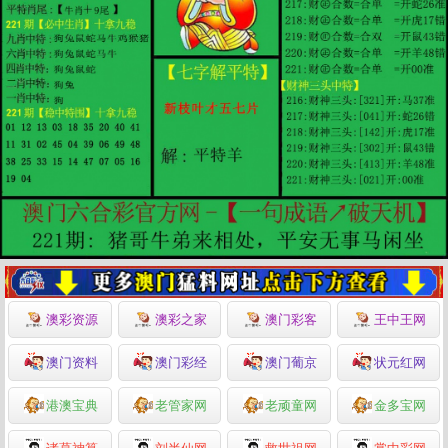
澳彩资源
澳彩之家
澳门彩客
王中王网
澳门资料
澳门彩经
澳门葡京
状元红网
港澳宝典
老管家网
老顽童网
金多宝网